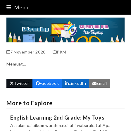
Skip
Menu
to
content
7 November 2020
PKM
Memuat…
Twitter
Facebook
LinkedIn
Email
More to Explore
English Learning 2nd Grade: My Toys
Assalamualaikum warahmatullahi wabarakatuhApa