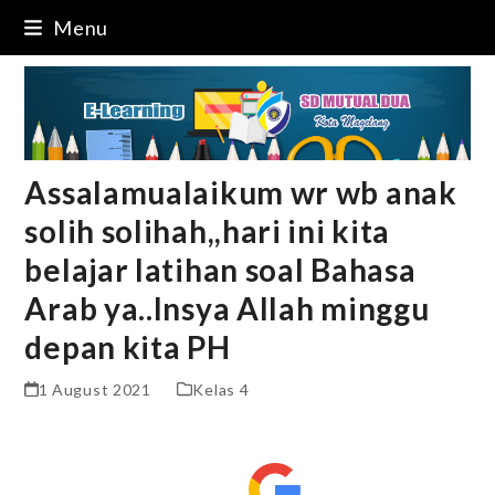
Skip
Menu
to
content
Assalamualaikum wr wb anak
solih solihah,,hari ini kita
belajar latihan soal Bahasa
Arab ya..Insya Allah minggu
depan kita PH
1 August 2021
Kelas 4