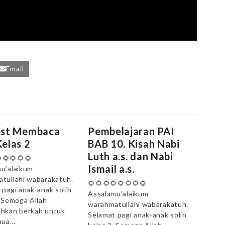
Email
est Membaca
Pembelajaran PAI
elas 2
BAB 10. Kisah Nabi
Luth a.s. dan Nabi
🌻🌻🌻🌻
Ismail a.s.
u’alaikum
tullahi wabarakatuh.
🌻🌻🌻🌻🌻🌻🌻🌻
 pagi anak-anak solih
Assalamu’alaikum
. Semoga Allah
warahmatullahi wabarakatuh.
hkan berkah untuk
Selamat pagi anak-anak solih
mua…