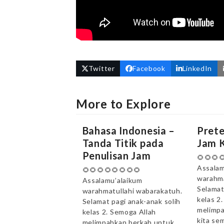
Twitter
Facebook
LinkedIn
More to Explore
Bahasa Indonesia –
Pret
Tanda Titik pada
Jam K
Penulisan Jam
🌻🌻🌻
Assalam
🌻🌻🌻🌻🌻🌻🌻🌻
warahma
Assalamu’alaikum
Selamat
warahmatullahi wabarakatuh.
kelas 2
Selamat pagi anak-anak solih
melimpa
kelas 2. Semoga Allah
kita se
melimpahkan berkah untuk