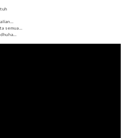
atuh
kalian…
ita semua…
t dhuha…