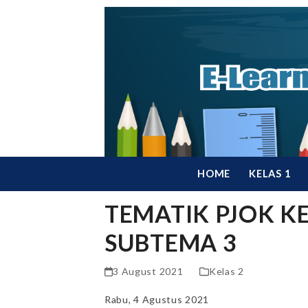
Skip
to
content
HOME
KELAS 1
TEMATIK PJOK KE
SUBTEMA 3
3 August 2021
Kelas 2
Rabu, 4 Agustus 2021