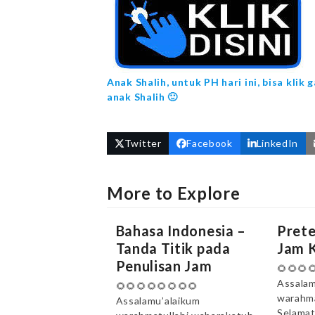
Anak Shalih, untuk PH hari ini, bisa kli
anak Shalih 🙂
Twitter
Facebook
LinkedIn
More to Explore
Bahasa Indonesia –
Pret
Tanda Titik pada
Jam K
Penulisan Jam
🌻🌻🌻
Assalam
🌻🌻🌻🌻🌻🌻🌻🌻
warahma
Assalamu’alaikum
Selamat