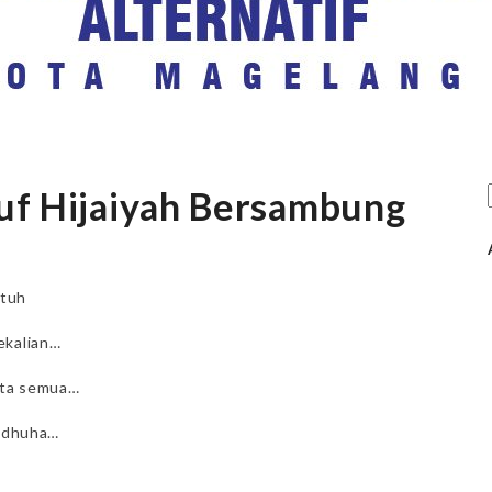
uf Hijaiyah Bersambung
atuh
ekalian…
ita semua…
t dhuha…