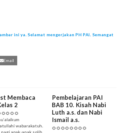
k gambar ini ya. Selamat mengerjakan PH PAI. Semangat
Email
est Membaca
Pembelajaran PAI
elas 2
BAB 10. Kisah Nabi
Luth a.s. dan Nabi
🌻🌻🌻🌻
Ismail a.s.
u’alaikum
tullahi wabarakatuh.
🌻🌻🌻🌻🌻🌻🌻🌻
 pagi anak-anak solih