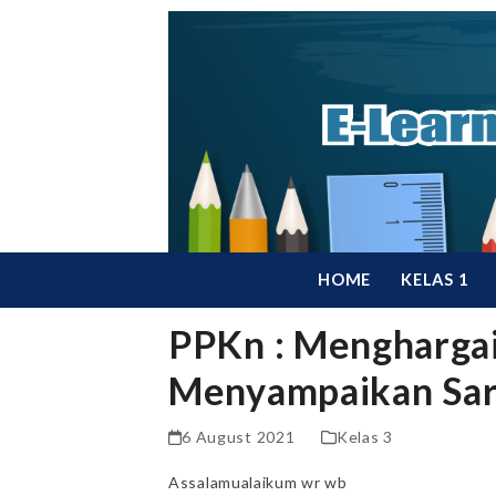
Skip
to
content
HOME
KELAS 1
PPKn : Mengharga
Menyampaikan Sa
6 August 2021
Kelas 3
Assalamualaikum wr wb