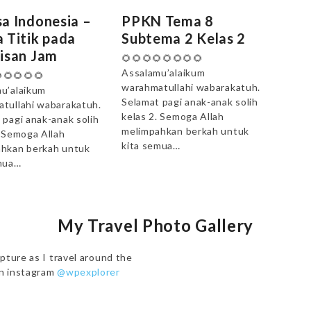
a Indonesia –
PPKN Tema 8
 Titik pada
Subtema 2 Kelas 2
isan Jam
🌻🌻🌻🌻🌻🌻🌻🌻
Assalamu’alaikum
🌻🌻🌻🌻
warahmatullahi wabarakatuh.
u’alaikum
Selamat pagi anak-anak solih
tullahi wabarakatuh.
kelas 2. Semoga Allah
 pagi anak-anak solih
melimpahkan berkah untuk
. Semoga Allah
kita semua…
hkan berkah untuk
mua…
My Travel Photo Gallery
pture as I travel around the
on instagram
@wpexplorer