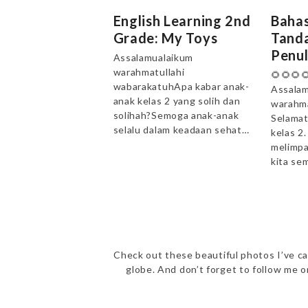
English Learning 2nd
Bahas
Grade: My Toys
Tanda
Penul
Assalamualaikum
warahmatullahi
🌻🌻🌻
wabarakatuhApa kabar anak-
Assalam
anak kelas 2 yang solih dan
warahma
solihah?Semoga anak-anak
Selamat
selalu dalam keadaan sehat…
kelas 2
melimpa
kita se
Check out these beautiful photos I’ve ca
globe. And don’t forget to follow me 