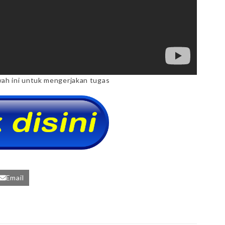
wah ini untuk mengerjakan tugas
Email