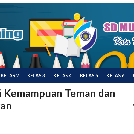
KELAS 2
KELAS 3
KELAS 4
KELAS 5
KELAS 6
i Kemampuan Teman dan
ran