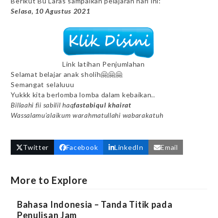
Berikut Bu Laras sampaikan pelajaran hari ini:
Selasa, 10 Agustus 2021
Link latihan Penjumlahan
Selamat belajar anak sholih🤗🤗🤗
Semangat selaluuu
Yukkk kita berlomba lomba dalam kebaikan..
Billaahi fii sabilil haq
fastabiqul khairat
Wassalamu’alaikum warahmatullahi wabarakatuh
Twitter
Facebook
LinkedIn
Email
More to Explore
Bahasa Indonesia – Tanda Titik pada
Penulisan Jam