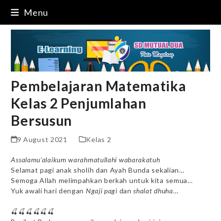
Skip
Menu
to
content
Pembelajaran Matematika
Kelas 2 Penjumlahan
Bersusun
9 August 2021
Kelas 2
Assalamu’alaikum warahmatullahi wabarakatuh
Selamat pagi anak sholih dan Ayah Bunda sekalian…
Semoga Allah melimpahkan berkah untuk kita semua…
Yuk awali hari dengan
Ngaji pagi
dan
shalat dhuha
…
🍒🍒🍒🍒🍒🍒