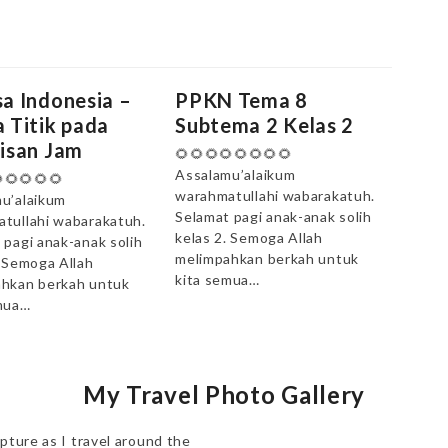
a Indonesia –
PPKN Tema 8
 Titik pada
Subtema 2 Kelas 2
isan Jam
🌻🌻🌻🌻🌻🌻🌻🌻
Assalamu’alaikum
🌻🌻🌻🌻
warahmatullahi wabarakatuh.
u’alaikum
Selamat pagi anak-anak solih
tullahi wabarakatuh.
kelas 2. Semoga Allah
 pagi anak-anak solih
melimpahkan berkah untuk
. Semoga Allah
kita semua…
hkan berkah untuk
mua…
My Travel Photo Gallery
pture as I travel around the