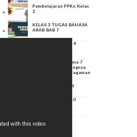
Pembelajaran PPKn Kelas
2
KELAS 3 TUGAS BAHASA
ARAB BAB 7
TUGAS PAI KELAS 4
PPKn Kelas 3 – Tema 7
Subtema 4 – Pentingnya
Menghargai Keberagaman
PAI KELAS 3 BAB
PERILAKU TERPUJI
LATIHAN SOAL
PAI KELAS 4 BAB 10