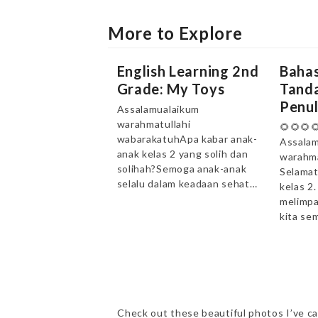
More to Explore
English Learning 2nd
Bahas
Grade: My Toys
Tanda
Penul
Assalamualaikum
warahmatullahi
🌻🌻🌻
wabarakatuhApa kabar anak-
Assalam
anak kelas 2 yang solih dan
warahma
solihah?Semoga anak-anak
Selamat
selalu dalam keadaan sehat…
kelas 2
melimpa
kita se
Check out these beautiful photos I’ve ca