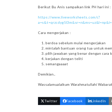
Berikut Bu Anis sampaikan link PH hari ini :
https://www.liveworksheets.com/c?
a=s&t=qrzcdyg5l3m&sr=n&ms=uz&l=np&i=
Cara mengerjakan :
berdoa sebelum mulai mengerjakan
mintalah bantuan orang tua untuk me
pilih jawaban yang benar dengan cara k
kerjakan dengan teliti
semangaaaat
Demikian..
Wassalamualaikum Warahmatullahi Wabara
Twitter
Facebook
LinkedIn