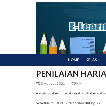
Skip
to
content
HOME
KELAS 1
PENILAIAN HARI
20 August 2021
PKM
Assalamualaikum anak-anak solih dan soliha
Sebelum mulai PH kita berdoa dulu yukk..