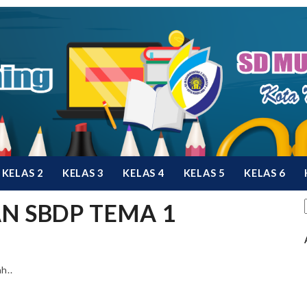
KELAS 2
KELAS 3
KELAS 4
KELAS 5
KELAS 6
AN SBDP TEMA 1
h..