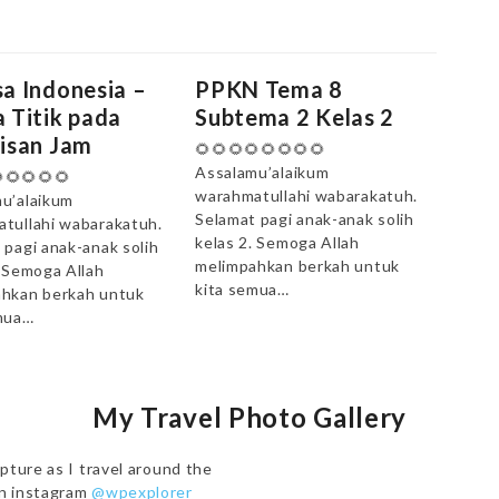
a Indonesia –
PPKN Tema 8
 Titik pada
Subtema 2 Kelas 2
isan Jam
🌻🌻🌻🌻🌻🌻🌻🌻
Assalamu’alaikum
🌻🌻🌻🌻
warahmatullahi wabarakatuh.
u’alaikum
Selamat pagi anak-anak solih
tullahi wabarakatuh.
kelas 2. Semoga Allah
 pagi anak-anak solih
melimpahkan berkah untuk
. Semoga Allah
kita semua…
hkan berkah untuk
mua…
My Travel Photo Gallery
pture as I travel around the
on instagram
@wpexplorer