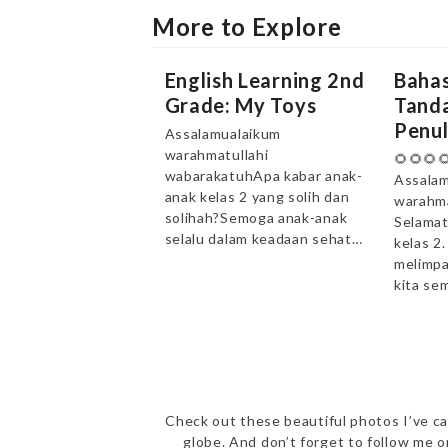
More to Explore
English Learning 2nd
Bahas
Grade: My Toys
Tanda
Penul
Assalamualaikum
warahmatullahi
🌻🌻🌻
wabarakatuhApa kabar anak-
Assalam
anak kelas 2 yang solih dan
warahma
solihah?Semoga anak-anak
Selamat
selalu dalam keadaan sehat…
kelas 2
melimpa
kita se
Check out these beautiful photos I’ve ca
globe. And don’t forget to follow me 