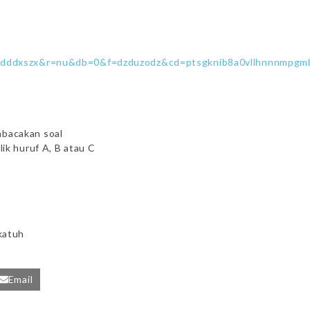
dddxszx&r=nu&db=0&f=dzduzodz&cd=ptsgknib8a0vllhnnnmpgml
mbacakan soal
lik huruf A, B atau C
katuh
Email