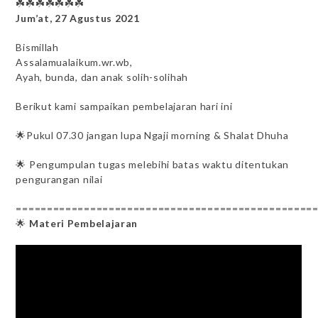
☘️☘️☘️☘️☘️☘️☘️
Jum’at, 27 Agustus 2021
Bismillah
Assalamualaikum.wr.wb,
Ayah, bunda, dan anak solih-solihah
Berikut kami sampaikan pembelajaran hari ini
🌟Pukul 07.30 jangan lupa Ngaji morning & Shalat Dhuha
🌟 Pengumpulan tugas melebihi batas waktu ditentukan
pengurangan nilai
================================================
🌟
Materi Pembelajaran