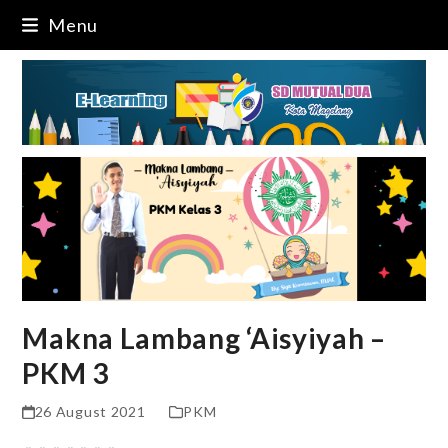
Skip
Menu
to
content
Makna Lambang ‘Aisyiyah –
PKM 3
26 August 2021
PKM