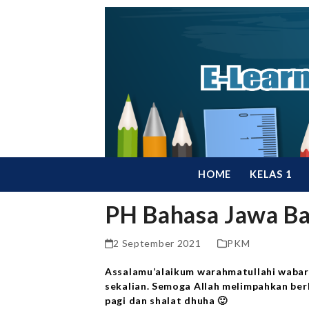
Skip
to
content
HOME
KELAS 1
PH Bahasa Jawa Bab
2 September 2021
PKM
Assalamu’alaikum warahmatullahi wabara
sekalian. Semoga Allah melimpahkan berk
pagi dan shalat dhuha 🙂