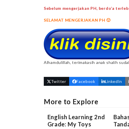
Sebelum mengerjakan PH, berdo’a terlebi
SELAMAT MENGERJAKAN PH 🙂
Alhamdulillah, terimakasih anak shalih sud
Twitter
Facebook
LinkedIn
More to Explore
English Learning 2nd
Bahas
Grade: My Toys
Tanda