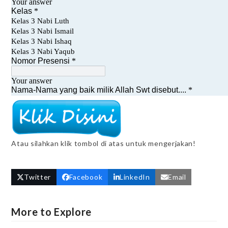
Atau silahkan klik tombol di atas untuk mengerjakan!
Twitter
Facebook
LinkedIn
Email
More to Explore