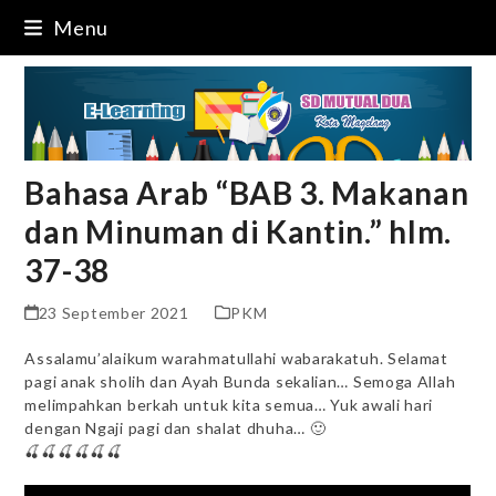
Skip
Menu
to
content
Bahasa Arab “BAB 3. Makanan
dan Minuman di Kantin.” hlm.
37-38
23 September 2021
PKM
Assalamu’alaikum warahmatullahi wabarakatuh. Selamat
pagi anak sholih dan Ayah Bunda sekalian… Semoga Allah
melimpahkan berkah untuk kita semua… Yuk awali hari
dengan Ngaji pagi dan shalat dhuha… 🙂
🍒🍒🍒🍒🍒🍒