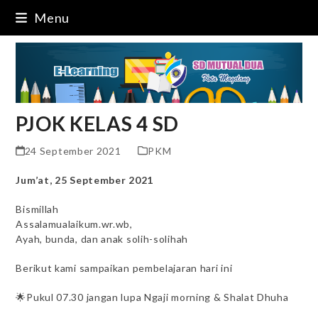
Skip
Menu
to
content
PJOK KELAS 4 SD
24 September 2021
PKM
Jum’at, 25 September 2021
Bismillah
Assalamualaikum.wr.wb,
Ayah, bunda, dan anak solih-solihah
Berikut kami sampaikan pembelajaran hari ini
🌟Pukul 07.30 jangan lupa Ngaji morning & Shalat Dhuha