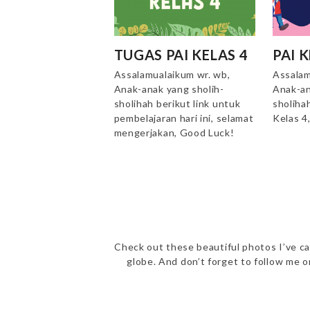
TUGAS PAI KELAS 4
PAI K
Assalamualaikum wr. wb,
Assalam
Anak-anak yang sholih-
Anak-an
sholihah berikut link untuk
sholiha
pembelajaran hari ini, selamat
Kelas 4
mengerjakan, Good Luck!
Check out these beautiful photos I’ve ca
globe. And don’t forget to follow me 