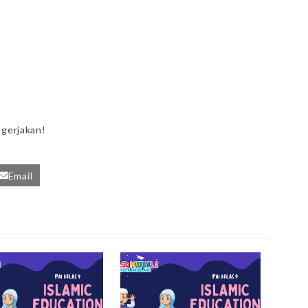
ngerjakan!
Email