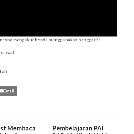
mencoba mengukur benda menggunakan penggaris!
is yaa!
atuh
Email
est Membaca
Pembelajaran PAI