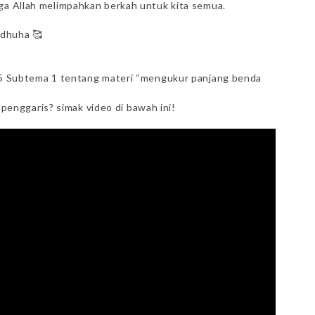
oga Allah melimpahkan berkah untuk kita semua.
 dhuha 🥰
a 5 Subtema 1 tentang materi “mengukur panjang benda
enggaris? simak video di bawah ini!