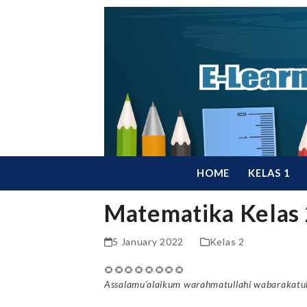
Skip
to
content
HOME
KELAS 1
Matematika Kelas 
5 January 2022
Kelas 2
🌻🌻🌻🌻🌻🌻🌻🌻
Assalamu’alaikum warahmatullahi wabarakatu