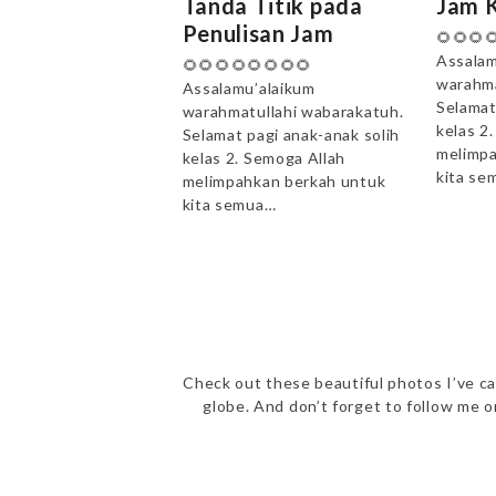
Tanda Titik pada
Jam K
Penulisan Jam
🌻🌻🌻
Assalam
🌻🌻🌻🌻🌻🌻🌻🌻
warahma
Assalamu’alaikum
Selamat
warahmatullahi wabarakatuh.
kelas 2
Selamat pagi anak-anak solih
melimpa
kelas 2. Semoga Allah
kita se
melimpahkan berkah untuk
kita semua…
Check out these beautiful photos I’ve ca
globe. And don’t forget to follow me 