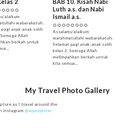
elas 2
BAB 10. Kisah Nabi
Luth a.s. dan Nabi
🌻🌻🌻🌻
Ismail a.s.
u’alaikum
tullahi wabarakatuh.
🌻🌻🌻🌻🌻🌻🌻🌻
 pagi anak-anak solih
Assalamu’alaikum
. Semoga Allah
warahmatullahi wabarakatuh.
hkan berkah untuk
Selamat pagi anak-anak solih
mua…
kelas 2. Semoga Allah
melimpahkan berkah untuk
kita semua…
My Travel Photo Gallery
pture as I travel around the
on instagram
@wpexplorer