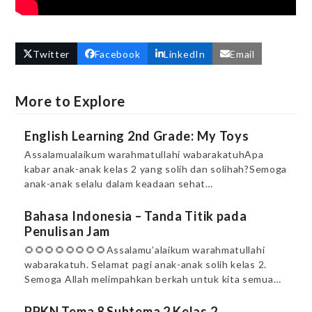
Twitter
Facebook
LinkedIn
Email
More to Explore
English Learning 2nd Grade: My Toys
Assalamualaikum warahmatullahi wabarakatuhApa
kabar anak-anak kelas 2 yang solih dan solihah?Semoga
anak-anak selalu dalam keadaan sehat…
Bahasa Indonesia – Tanda Titik pada
Penulisan Jam
🌻🌻🌻🌻🌻🌻🌻🌻Assalamu’alaikum warahmatullahi
wabarakatuh. Selamat pagi anak-anak solih kelas 2.
Semoga Allah melimpahkan berkah untuk kita semua…
PPKN Tema 8 Subtema 2 Kelas 2