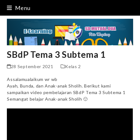
Skip
Menu
to
content
SBdP Tema 3 Subtema 1
28 September 2021
Kelas 2
Assalamualaikum wr wb
Ayah, Bunda, dan Anak-anak Sholih. Berikut kami
sampaikan video pembelajaran SBdP Tema 3 Subtema 1
Semangat belajar Anak-anak Sholih 🙂