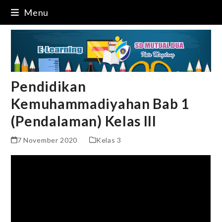
Skip
Menu
to
content
Pendidikan
Kemuhammadiyahan Bab 1
(Pendalaman) Kelas III
7 November 2020
Kelas 3