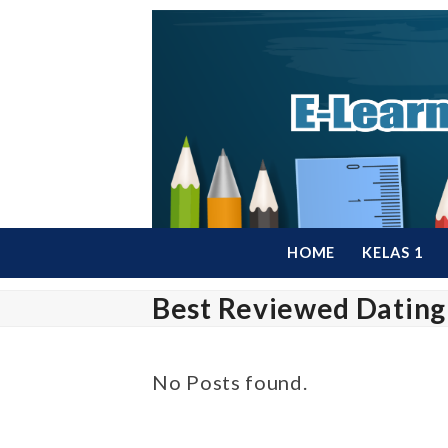
Skip
to
content
HOME
KELAS 1
Best Reviewed Dating 
No Posts found.