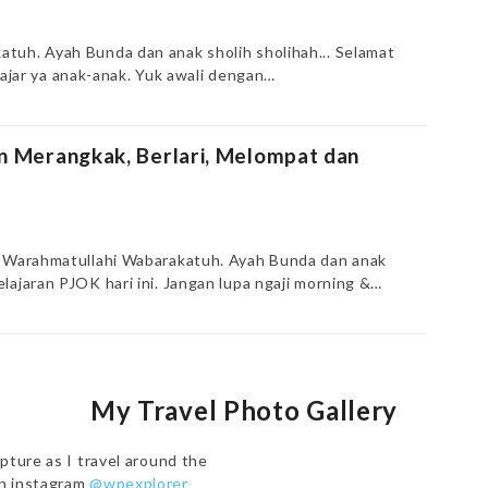
tuh. Ayah Bunda dan anak sholih sholihah... Selamat
belajar ya anak-anak. Yuk awali dengan…
n Merangkak, Berlari, Melompat dan
um Warahmatullahi Wabarakatuh. Ayah Bunda dan anak
lajaran PJOK hari ini. Jangan lupa ngaji morning &…
My Travel Photo Gallery
pture as I travel around the
on instagram
@wpexplorer