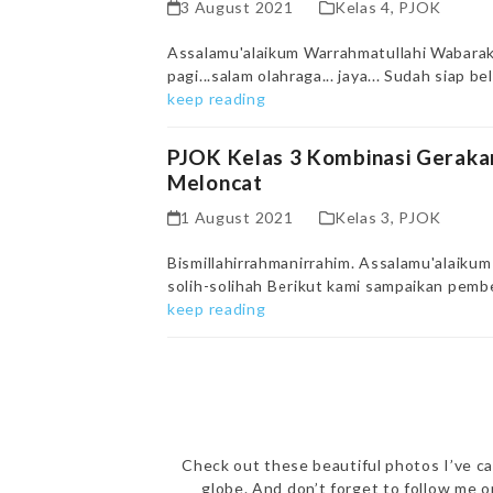
3 August 2021
Kelas 4
,
PJOK
Assalamu'alaikum Warrahmatullahi Wabaraka
pagi...salam olahraga... jaya... Sudah siap 
keep reading
PJOK Kelas 3 Kombinasi Geraka
Meloncat
1 August 2021
Kelas 3
,
PJOK
Bismillahirrahmanirrahim. Assalamu'alaik
solih-solihah Berikut kami sampaikan pembe
keep reading
Check out these beautiful photos I’ve ca
globe. And don’t forget to follow me 