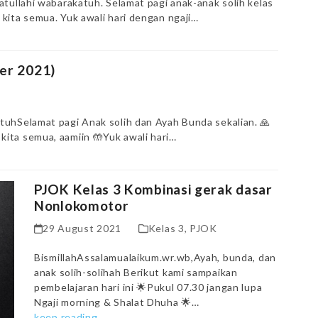
ullahi wabarakatuh. Selamat pagi anak-anak solih kelas
kita semua. Yuk awali hari dengan ngaji…
er 2021)
uhSelamat pagi Anak solih dan Ayah Bunda sekalian. 🙏
ita semua, aamiin 🤲Yuk awali hari…
PJOK Kelas 3 Kombinasi gerak dasar
Nonlokomotor
29 August 2021
Kelas 3
,
PJOK
BismillahAssalamualaikum.wr.wb,Ayah, bunda, dan
anak solih-solihah Berikut kami sampaikan
pembelajaran hari ini 🌟Pukul 07.30 jangan lupa
Ngaji morning & Shalat Dhuha 🌟…
keep reading