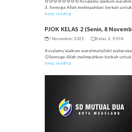
🌻🌻🌻🌻🌻🌻🌻🌻Assalamu’alaikum warahmat
3. Semoga Allah melimpahkan berkah untuk 
keep reading
PJOK KELAS 2 (Senin, 8 Novemb
7 November 2021
Kelas 2
,
PJOK
Assalamu'alaikum warahmatullahi wabarakat
😊Semoga Allah melimpahkan berkah untuk k
keep reading