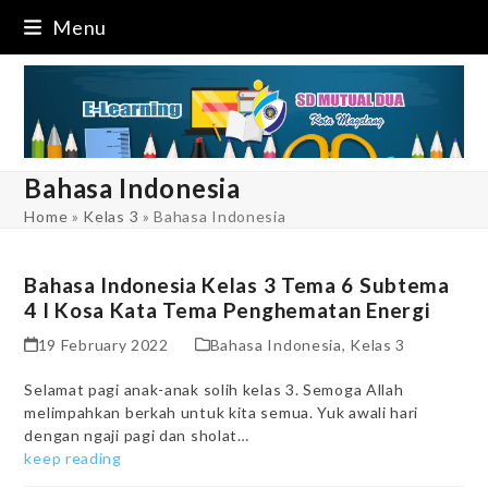
Skip
Menu
to
content
Bahasa Indonesia
Home
»
Kelas 3
»
Bahasa Indonesia
Bahasa Indonesia Kelas 3 Tema 6 Subtema
4 I Kosa Kata Tema Penghematan Energi
19 February 2022
Bahasa Indonesia
,
Kelas 3
Selamat pagi anak-anak solih kelas 3. Semoga Allah
melimpahkan berkah untuk kita semua. Yuk awali hari
dengan ngaji pagi dan sholat…
keep reading