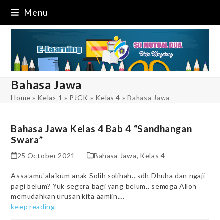
Skip
Menu
to
content
Bahasa Jawa
Home
»
Kelas 1
»
PJOK
»
Kelas 4
»
Bahasa Jawa
Bahasa Jawa Kelas 4 Bab 4 “Sandhangan
Swara”
25 October 2021
Bahasa Jawa
,
Kelas 4
Assalamu'alaikum anak Solih solihah.. sdh Dhuha dan ngaji
pagi belum? Yuk segera bagi yang belum.. semoga Alloh
memudahkan urusan kita aamiin.…
keep reading