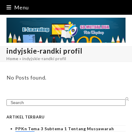
Skip
Menu
to
content
indyjskie-randki profil
Home
»
indyjskie-randki profil
No Posts found.
Search
ARTIKEL TERBARU
PPKn Tema 3 Subtema 1 Tentang Musyawarah