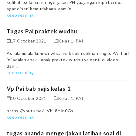
solihah..selamat mengerjakan PH ya..jangan lupa berdoa
agar diberi kemudahaan..aamiin
keep reading
Tugas Pai praktek wudhu
17 October 2021
Kelas 1
,
PAI
Assalamu'alaikum wr wb... anak solih solihah tugas PAI hari
ini adalah anak - anak praktek wudhu ya nanti di video
dan…
keep reading
Vp Pai bab najis kelas 1
10 October 2021
Kelas 1
,
PAI
https://youtu.be/HVbL8YJn0Gs
keep reading
tugas ananda mengerjakan latihan soal di