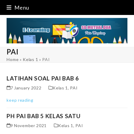
Skip
Menu
to
content
PAI
Home
»
Kelas 1
»
PAI
LATIHAN SOAL PAI BAB 6
7 January 2022
Kelas 1
,
PAI
keep reading
PH PAI BAB 5 KELAS SATU
9 November 2021
Kelas 1
,
PAI