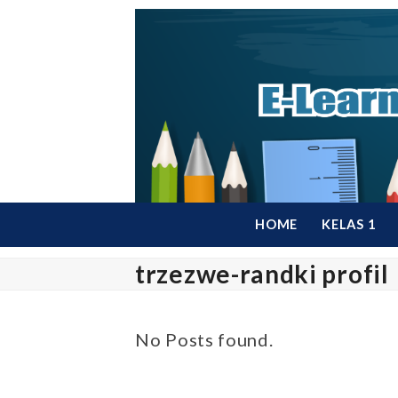
Skip
to
content
HOME
KELAS 1
trzezwe-randki profil
No Posts found.