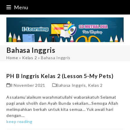
Skip
Menu
to
content
Bahasa Inggris
Home
»
Kelas 2
»
Bahasa Inggris
PH B Inggris Kelas 2 (Lesson 5-My Pets)
8 November 2021
Bahasa Inggris
,
Kelas 2
Assalamu'alaikum warahmatullahi wabarakatuh Selamat
pagi anak sholih dan Ayah Bunda sekalian…Semoga Allah
melimpahkan berkah untuk kita semua… Yuk awali hari
dengan…
keep reading