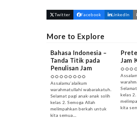
Twitter
Facebook
LinkedIn
More to Explore
Bahasa Indonesia –
Pret
Tanda Titik pada
Jam K
Penulisan Jam
🌻🌻🌻
Assalam
🌻🌻🌻🌻🌻🌻🌻🌻
warahma
Assalamu’alaikum
Selamat
warahmatullahi wabarakatuh.
kelas 2
Selamat pagi anak-anak solih
melimpa
kelas 2. Semoga Allah
kita se
melimpahkan berkah untuk
kita semua…