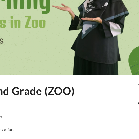
2nd Grade (ZOO)
h
ekalian…