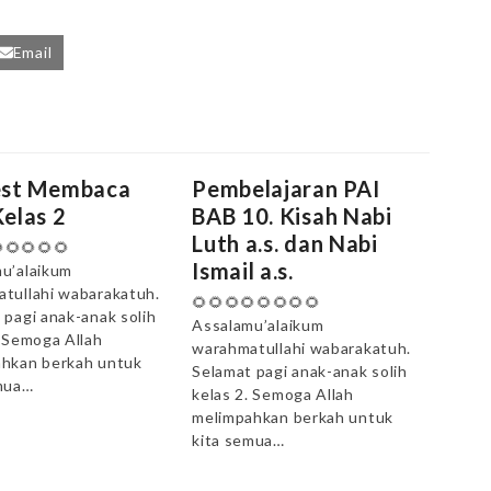
Email
est Membaca
Pembelajaran PAI
elas 2
BAB 10. Kisah Nabi
Luth a.s. dan Nabi
🌻🌻🌻🌻
Ismail a.s.
u’alaikum
tullahi wabarakatuh.
🌻🌻🌻🌻🌻🌻🌻🌻
 pagi anak-anak solih
Assalamu’alaikum
. Semoga Allah
warahmatullahi wabarakatuh.
hkan berkah untuk
Selamat pagi anak-anak solih
mua…
kelas 2. Semoga Allah
melimpahkan berkah untuk
kita semua…