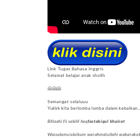
Link Tugas Bahasa Inggris
Selamat belajar anak sholih
🤗🤗🤗
Semangat selaluuu
Yukkk kita berlomba lomba dalam kebaikan.
Billaahi fii sabilil haq
fastabiqul khairat
Wassalamu’alaikum warahmatullahi wabaraka