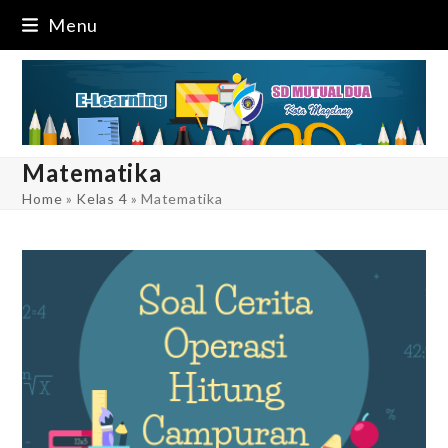
Skip
Menu
to
content
Matematika
Home
»
Kelas 4
»
Matematika