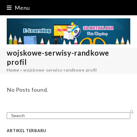
Skip
Menu
to
content
wojskowe-serwisy-randkowe
profil
Home
»
wojskowe-serwisy-randkowe profil
No Posts found.
Search
ARTIKEL TERBARU