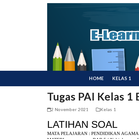
Skip
to
content
HOME
KELAS 1
Tugas PAI Kelas 1 
2 November 2021
Kelas 1