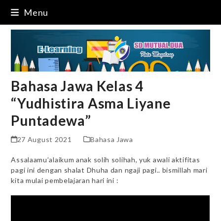
Skip
Menu
to
content
Bahasa Jawa Kelas 4
“Yudhistira Asma Liyane
Puntadewa”
27 August 2021
Bahasa Jawa
Assalaamu’alaikum anak solih solihah, yuk awali aktifitas
pagi ini dengan shalat Dhuha dan ngaji pagi.. bismillah mari
kita mulai pembelajaran hari ini :