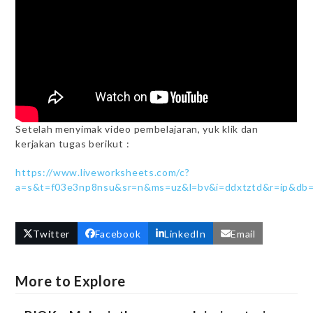
Setelah menyimak video pembelajaran, yuk klik dan
kerjakan tugas berikut :
https://www.liveworksheets.com/c?
a=s&t=f03e3np8nsu&sr=n&ms=uz&l=bv&i=ddxtztd&r=ip&db=
Twitter
Facebook
LinkedIn
Email
More to Explore