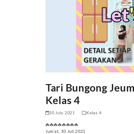
Tari Bungong Jeum
Kelas 4
30 July 2021
Kelas 4
☘️☘️☘️☘️☘️☘️☘️☘️
Jum’at, 30 Juli 2021