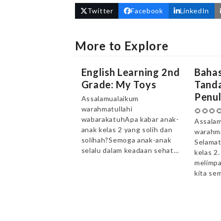
Twitter
Facebook
LinkedIn
More to Explore
English Learning 2nd
Bahas
Grade: My Toys
Tanda
Penul
Assalamualaikum
warahmatullahi
🌻🌻🌻
wabarakatuhApa kabar anak-
Assalam
anak kelas 2 yang solih dan
warahma
solihah?Semoga anak-anak
Selamat
selalu dalam keadaan sehat…
kelas 2
melimpa
kita se