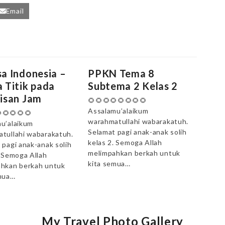
Email
a Indonesia –
PPKN Tema 8
 Titik pada
Subtema 2 Kelas 2
isan Jam
🌻🌻🌻🌻🌻🌻🌻🌻
Assalamu’alaikum
🌻🌻🌻🌻
warahmatullahi wabarakatuh.
u’alaikum
Selamat pagi anak-anak solih
tullahi wabarakatuh.
kelas 2. Semoga Allah
 pagi anak-anak solih
melimpahkan berkah untuk
. Semoga Allah
kita semua…
hkan berkah untuk
mua…
My Travel Photo Gallery