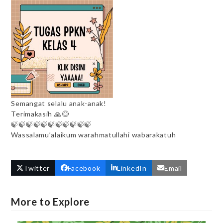
Semangat selalu anak-anak!
Terimakasih 🙏😊
🍃🍃🍃🍃🍃🍃🍃🍃🍃🍃🍃
Wassalamu’alaikum warahmatullahi wabarakatuh
Twitter
Facebook
LinkedIn
Email
More to Explore