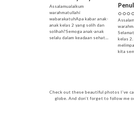
Penul
Assalamualaikum
warahmatullahi
🌻🌻🌻
wabarakatuhApa kabar anak-
Assalam
anak kelas 2 yang solih dan
warahma
solihah?Semoga anak-anak
Selamat
selalu dalam keadaan sehat…
kelas 2
melimpa
kita se
Check out these beautiful photos I’ve ca
globe. And don’t forget to follow me 