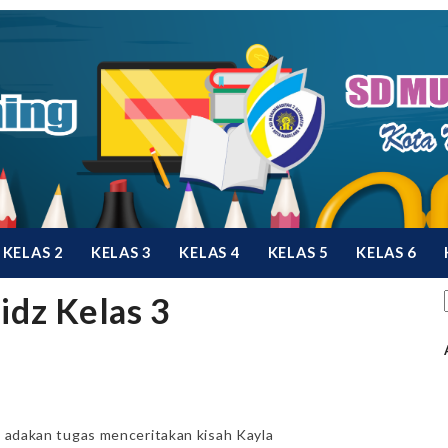
KELAS 2
KELAS 3
KELAS 4
KELAS 5
KELAS 6
idz Kelas 3
an adakan tugas menceritakan kisah Kayla