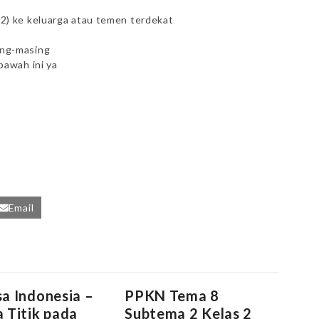
g2) ke keluarga atau temen terdekat
ing-masing
bawah ini ya
Email
a Indonesia –
PPKN Tema 8
 Titik pada
Subtema 2 Kelas 2