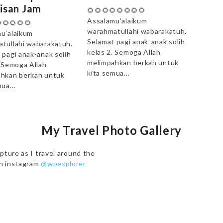
isan Jam
🌻🌻🌻🌻🌻🌻🌻🌻
Assalamu’alaikum
🌻🌻🌻🌻
warahmatullahi wabarakatuh.
u’alaikum
Selamat pagi anak-anak solih
tullahi wabarakatuh.
kelas 2. Semoga Allah
 pagi anak-anak solih
melimpahkan berkah untuk
. Semoga Allah
kita semua…
hkan berkah untuk
mua…
My Travel Photo Gallery
pture as I travel around the
on instagram
@wpexplorer