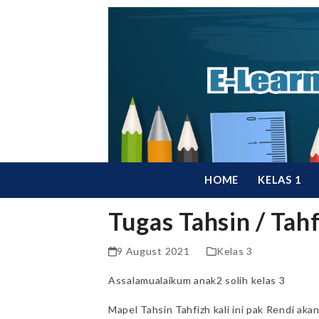
Skip
to
content
HOME
KELAS 1
Tugas Tahsin / Tahf
9 August 2021
Kelas 3
Assalamualaikum anak2 solih kelas 3
Mapel Tahsin Tahfizh kali ini pak Rendi ak