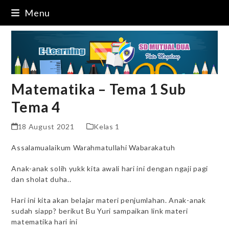
Skip
Menu
to
content
Matematika – Tema 1 Sub
Tema 4
18 August 2021
Kelas 1
Assalamualaikum Warahmatullahi Wabarakatuh
Anak-anak solih yukk kita awali hari ini dengan ngaji pagi
dan sholat duha..
Hari ini kita akan belajar materi penjumlahan. Anak-anak
sudah siapp? berikut Bu Yuri sampaikan link materi
matematika hari ini