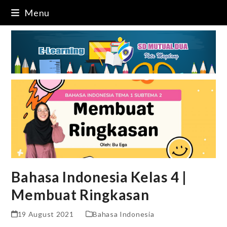
Skip
Menu
to
content
Bahasa Indonesia Kelas 4 |
Membuat Ringkasan
19 August 2021
Bahasa Indonesia