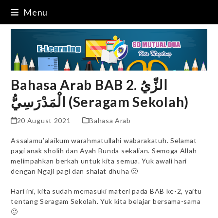
Skip
Menu
to
content
Bahasa Arab BAB 2. الزِّيُ
الْمَدْرَسِيُّ (Seragam Sekolah)
20 August 2021
Bahasa Arab
Assalamu’alaikum warahmatullahi wabarakatuh. Selamat
pagi anak sholih dan Ayah Bunda sekalian. Semoga Allah
melimpahkan berkah untuk kita semua. Yuk awali hari
dengan Ngaji pagi dan shalat dhuha 🙂
Hari ini, kita sudah memasuki materi pada BAB ke-2, yaitu
tentang Seragam Sekolah. Yuk kita belajar bersama-sama
🙂