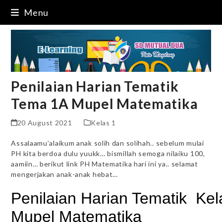
Skip
Menu
to
content
Penilaian Harian Tematik
Tema 1A Mupel Matematika
20 August 2021
Kelas 1
Assalaamu’alaikum anak solih dan solihah.. sebelum mulai
PH kita berdoa dulu yuukk… bismillah semoga nilaiku 100,
aamiin… berikut link PH Matematika hari ini ya.. selamat
mengerjakan anak-anak hebat…