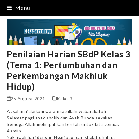
Skip
Menu
to
content
Penilaian Harian SBdP Kelas 3
(Tema 1: Pertumbuhan dan
Perkembangan Makhluk
Hidup)
25 August 2021
Kelas 3
Assalamu’alaikum warahmatullahi wabarakatuh
Selamat pagi anak sholih dan Ayah Bunda sekalian…
Semoga Allah melimpahkan berkah untuk kita semua.
Aamiin…
Yuk awali hari dengan Ngaji pagi dan shalat dhuha…