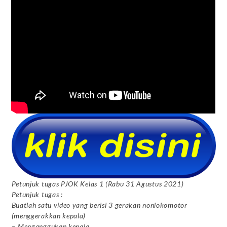
Petunjuk tugas PJOK Kelas 1 (Rabu 31 Agustus 2021)
Petunjuk tugas :
Buatlah satu video yang berisi 3 gerakan nonlokomotor
(menggerakkan kepala)
–
Menganggukan kepala