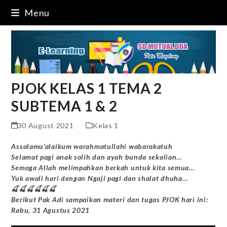
Skip
Menu
to
content
PJOK KELAS 1 TEMA 2
SUBTEMA 1 & 2
30 August 2021
Kelas 1
Assalamu’alaikum warahmatullahi wabarakatuh
Selamat pagi anak solih dan ayah bunda sekalian…
Semoga Allah melimpahkan berkah untuk kita semua…
Yuk awali hari dengan Ngaji pagi dan shalat dhuha…
🍒🍒🍒🍒🍒🍒
Berikut Pak Adi sampaikan materi dan tugas PJOK hari ini:
Rabu, 31 Agustus 2021