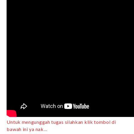
Untuk mengunggah tugas silahkan klik tombol di
bawah ini ya nak…