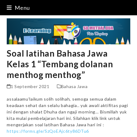
Skip
Menu
to
content
Soal latihan Bahasa Jawa
Kelas 1 “Tembang dolanan
menthog menthog”
1 September 2021
Bahasa Jawa
assalaamu’laikum solih solihah, semoga semua dalam
keadaan sehat dan selalu bahagia.. yuk awali aktifitas pagi
ini dengan shalat Dhuha dan ngaji morning… Bismillah yuk
kita mulai pembelajaran hari ini. Silahkan klik link untuk
mengerjakan soal latihan Bahasa Jawa hari ini :
https://forms.gle/SzQoEAjc6ty86DTu6