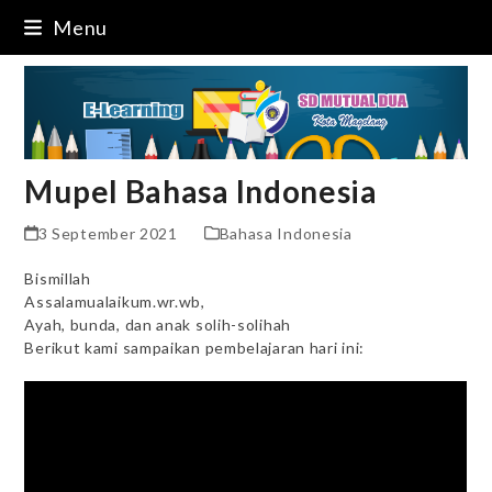
Skip
Menu
to
content
Mupel Bahasa Indonesia
3 September 2021
Bahasa Indonesia
Bismillah
Assalamualaikum.wr.wb,
Ayah, bunda, dan anak solih-solihah
Berikut kami sampaikan pembelajaran hari ini: