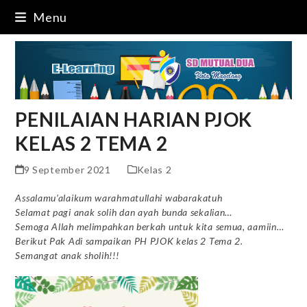
Skip
Menu
to
content
PENILAIAN HARIAN PJOK
KELAS 2 TEMA 2
9 September 2021
Kelas 2
Assalamu’alaikum warahmatullahi wabarakatuh
Selamat pagi anak solih dan ayah bunda sekalian…
Semoga Allah melimpahkan berkah untuk kita semua, aamiin…
Berikut Pak Adi sampaikan PH PJOK kelas 2 Tema 2.
Semangat anak sholih!!!