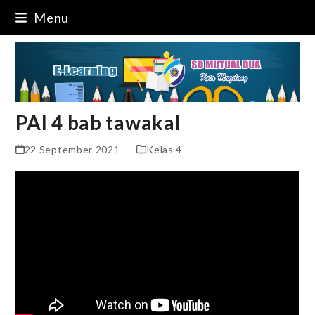
Skip
Menu
to
content
PAI 4 bab tawakal
22 September 2021
Kelas 4