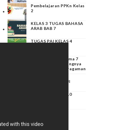
Pembelajaran PPKn Kelas
2
KELAS 3 TUGAS BAHASA
ARAB BAB 7
TUGAS PAI KELAS 4
PPKn Kelas 3 – Tema 7
Subtema 4 – Pentingnya
Menghargai Keberagaman
PAI KELAS 3 BAB
PERILAKU TERPUJI
LATIHAN SOAL
PAI KELAS 4 BAB 10