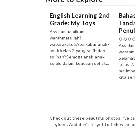
English Learning 2nd
Bahas
Grade: My Toys
Tanda
Penul
Assalamualaikum
warahmatullahi
🌻🌻🌻
wabarakatuhApa kabar anak-
Assalam
anak kelas 2 yang solih dan
warahma
solihah?Semoga anak-anak
Selamat
selalu dalam keadaan sehat…
kelas 2
melimpa
kita se
Check out these beautiful photos I’ve ca
globe. And don’t forget to follow me 