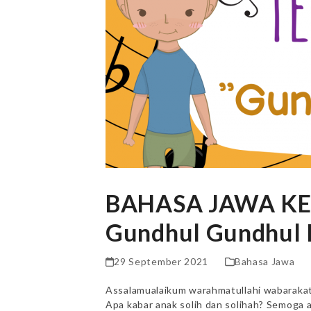
BAHASA JAWA KEL
Gundhul Gundhul 
29 September 2021
Bahasa Jawa
Assalamualaikum warahmatullahi wabaraka
Apa kabar anak solih dan solihah? Semoga a