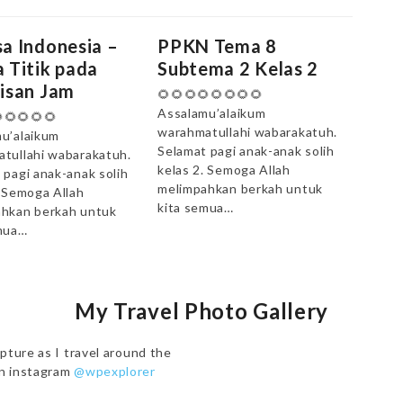
a Indonesia –
PPKN Tema 8
 Titik pada
Subtema 2 Kelas 2
isan Jam
🌻🌻🌻🌻🌻🌻🌻🌻
Assalamu’alaikum
🌻🌻🌻🌻
warahmatullahi wabarakatuh.
u’alaikum
Selamat pagi anak-anak solih
tullahi wabarakatuh.
kelas 2. Semoga Allah
 pagi anak-anak solih
melimpahkan berkah untuk
. Semoga Allah
kita semua…
hkan berkah untuk
mua…
My Travel Photo Gallery
pture as I travel around the
on instagram
@wpexplorer