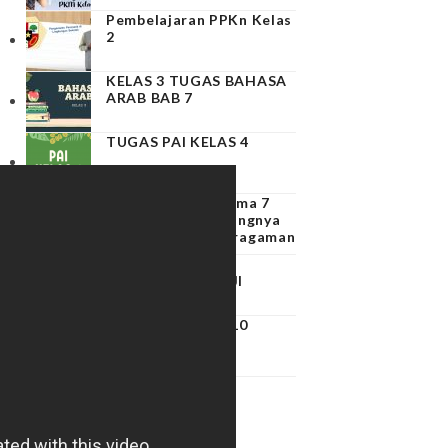
Pembelajaran PPKn Kelas
2
KELAS 3 TUGAS BAHASA
ARAB BAB 7
TUGAS PAI KELAS 4
PPKn Kelas 3 – Tema 7
Subtema 4 – Pentingnya
Menghargai Keberagaman
PAI KELAS 3 BAB
PERILAKU TERPUJI
LATIHAN SOAL
PAI KELAS 4 BAB 10