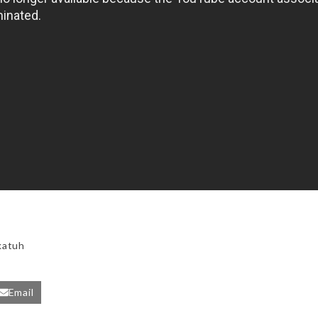
katuh
Email