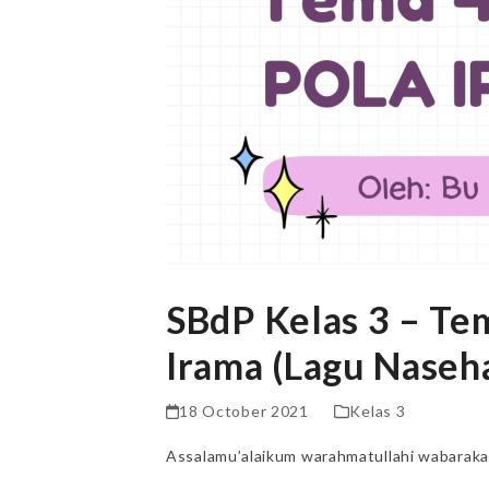
SBdP Kelas 3 – Te
Irama (Lagu Naseha
18 October 2021
Kelas 3
Assalamu’alaikum warahmatullahi wabarak