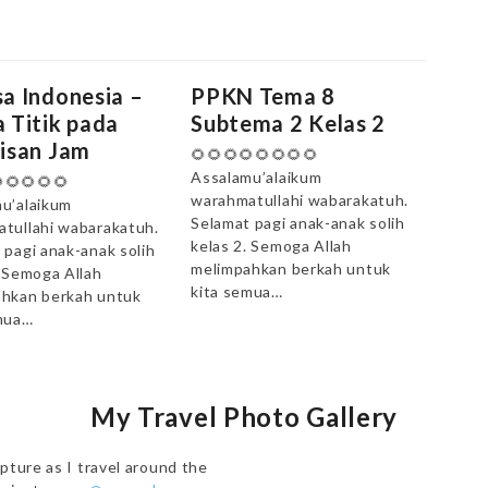
a Indonesia –
PPKN Tema 8
 Titik pada
Subtema 2 Kelas 2
isan Jam
🌻🌻🌻🌻🌻🌻🌻🌻
Assalamu’alaikum
🌻🌻🌻🌻
warahmatullahi wabarakatuh.
u’alaikum
Selamat pagi anak-anak solih
tullahi wabarakatuh.
kelas 2. Semoga Allah
 pagi anak-anak solih
melimpahkan berkah untuk
. Semoga Allah
kita semua…
hkan berkah untuk
mua…
My Travel Photo Gallery
pture as I travel around the