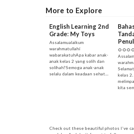
More to Explore
English Learning 2nd
Bahas
Grade: My Toys
Tanda
Penul
Assalamualaikum
warahmatullahi
🌻🌻🌻
wabarakatuhApa kabar anak-
Assalam
anak kelas 2 yang solih dan
warahma
solihah?Semoga anak-anak
Selamat
selalu dalam keadaan sehat…
kelas 2
melimpa
kita se
Check out these beautiful photos I’ve ca