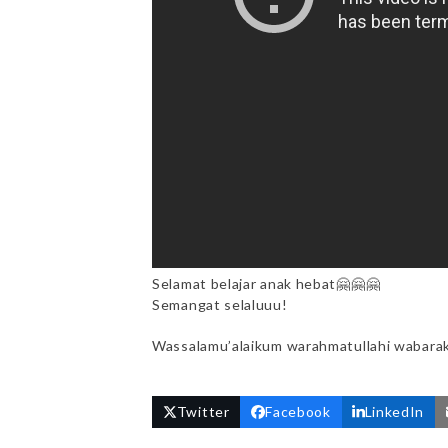
Selamat belajar anak hebat🤗🤗🤗
Semangat selaluuu!
Wassalamu’alaikum warahmatullahi wabara
Twitter
Facebook
LinkedIn