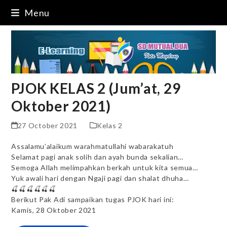
Skip
Menu
to
content
PJOK KELAS 2 (Jum’at, 29
Oktober 2021)
27 October 2021
Kelas 2
Assalamu’alaikum warahmatullahi wabarakatuh
Selamat pagi anak solih dan ayah bunda sekalian…
Semoga Allah melimpahkan berkah untuk kita semua…
Yuk awali hari dengan Ngaji pagi dan shalat dhuha…
🍒🍒🍒🍒🍒🍒
Berikut Pak Adi sampaikan tugas PJOK hari ini:
Kamis, 28 Oktober 2021