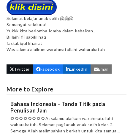
Selamat belajar anak solih 🤗🤗🤗
Semangat selaluuu!
Yukkk kita berlomba-lomba dalam kebaikan..
Billaihi fii sabilil haq
fastabiqul khairat
Wassalamu’alaikum warahmatullahi wabarakatuh
Twitter
Facebook
LinkedIn
Email
More to Explore
Bahasa Indonesia – Tanda Titik pada
Penulisan Jam
🌻🌻🌻🌻🌻🌻🌻🌻Assalamu’alaikum warahmatullahi
wabarakatuh. Selamat pagi anak-anak solih kelas 2.
Semoga Allah melimpahkan berkah untuk kita semua…