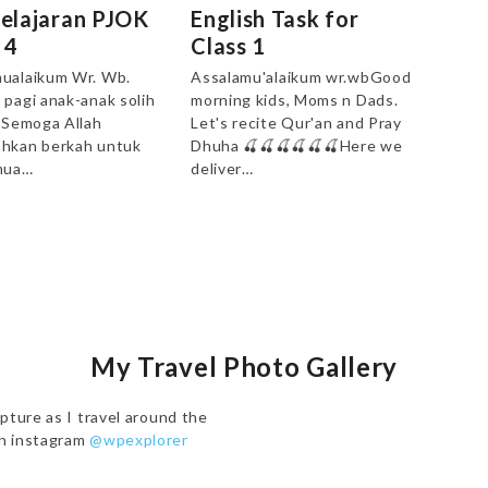
elajaran PJOK
English Task for
 4
Class 1
ualaikum Wr. Wb.
Assalamu'alaikum wr.wbGood
 pagi anak-anak solih
morning kids, Moms n Dads.
. Semoga Allah
Let's recite Qur'an and Pray
hkan berkah untuk
Dhuha 🍒🍒🍒🍒🍒🍒Here we
mua…
deliver…
My Travel Photo Gallery
pture as I travel around the
on instagram
@wpexplorer