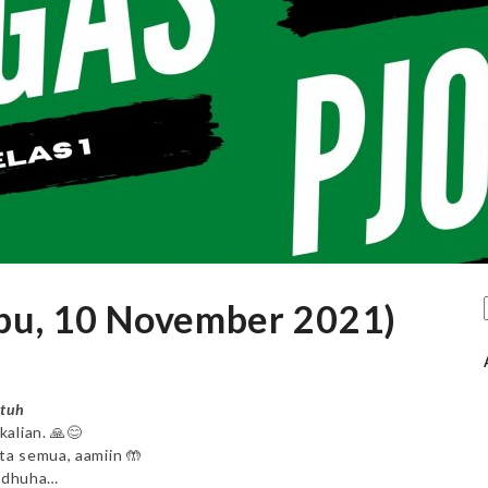
bu, 10 November 2021)
atuh
alian. 🙏😊
ta semua, aamiin 🤲
t dhuha…