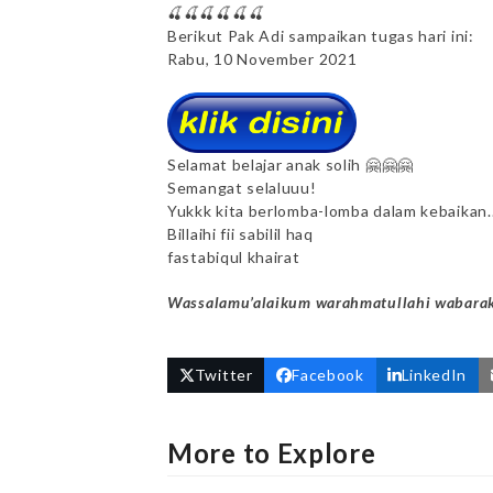
🍒🍒🍒🍒🍒🍒
Berikut Pak Adi sampaikan tugas hari ini:
Rabu, 10 November 2021
Selamat belajar anak solih 🤗🤗🤗
Semangat selaluuu!
Yukkk kita berlomba-lomba dalam kebaikan.
Billaihi fii sabilil haq
fastabiqul khairat
Wassalamu’alaikum warahmatullahi wabara
Twitter
Facebook
LinkedIn
More to Explore