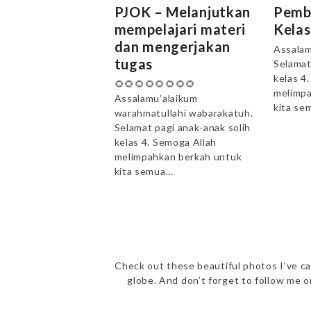
PJOK – Melanjutkan
Pemb
mempelajari materi
Kelas
dan mengerjakan
Assalam
tugas
Selamat
kelas 4
🌻🌻🌻🌻🌻🌻🌻🌻
melimpa
Assalamu’alaikum
kita se
warahmatullahi wabarakatuh.
Selamat pagi anak-anak solih
kelas 4. Semoga Allah
melimpahkan berkah untuk
kita semua…
Check out these beautiful photos I’ve ca
globe. And don’t forget to follow me 