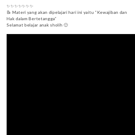
✨✨✨✨✨✨✨
📝 Materi yang akan dipelajari hari ini yaitu “Kewajiban dan
Hak dalam Bertetangga”
Selamat belajar anak sholih 🙂