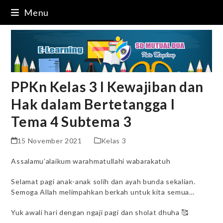
Skip
Menu
to
content
PPKn Kelas 3 I Kewajiban dan
Hak dalam Bertetangga I
Tema 4 Subtema 3
15 November 2021
Kelas 3
Assalamu’alaikum warahmatullahi wabarakatuh
Selamat pagi anak-anak solih dan ayah bunda sekalian.
Semoga Allah melimpahkan berkah untuk kita semua…
Yuk awali hari dengan ngaji pagi dan sholat dhuha 🥰